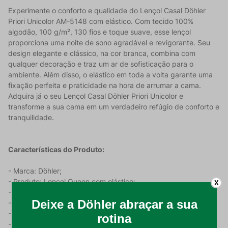
Experimente o conforto e qualidade do Lençol Casal Döhler
Priori Unicolor AM-5148 com elástico. Com tecido 100%
algodão, 100 g/m², 130 fios e toque suave, esse lençol
proporciona uma noite de sono agradável e revigorante. Seu
design elegante e clássico, na cor branca, combina com
qualquer decoração e traz um ar de sofisticação para o
ambiente. Além disso, o elástico em toda a volta garante uma
fixação perfeita e praticidade na hora de arrumar a cama.
Adquira já o seu Lençol Casal Döhler Priori Unicolor e
transforme a sua cama em um verdadeiro refúgio de conforto e
tranquilidade.
Características do Produto:
- Marca: Döhler;
- Produto: Lençol Queen com elástico;
X
- Modelo: Priori Unicolor AM-5148;
- Material: 100% algodão;
- Gramatura: 100 g/m²;
- Quantidade de fios: 130;