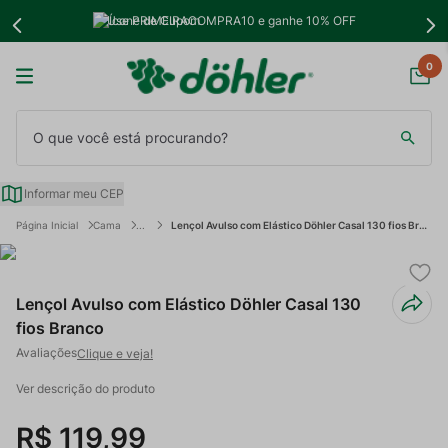
Use PRIMEIRACOMPRA10 e ganhe 10% OFF
0
O que você está procurando?
Informar meu CEP
Cama
Lençol Avulso com Elástico Döhler Casal 130 fios Branco
Lençol Avulso com Elástico Döhler Casal 130
fios Branco
Clique e veja!
Ver descrição do produto
R$
119
,
99