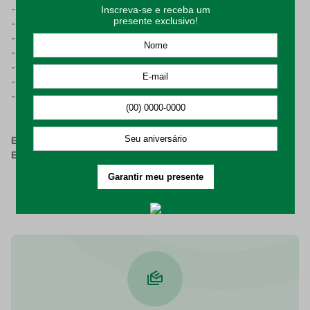
- Cor: Branco;
- Tamanho: Casal;
- Toque agradável;
- Conforto e qualidade para uma boa noite de sono;
- Ajuste perfeito ao colchão com elástico;
- Durabilidade e resistência do tecido;
- Design moderno e sofisticado.
Embalagem Composta por:
1 Lençol priori Casal com
Elástico 1,38cmx188cmx35cm