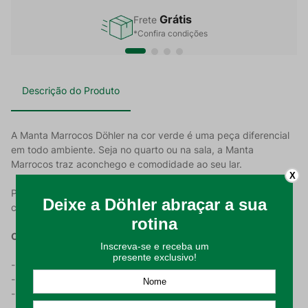
Grátis
Frete
*Confira condições
Descrição do Produto
A Manta Marrocos Döhler na cor verde é uma peça diferencial
em todo ambiente. Seja no quarto ou na sala, a Manta
Marrocos traz aconchego e comodidade ao seu lar.
X
Possui uma textura trabalhada e acabamento em franjas, que
conferem à peça um design único e despojado.
Características Do Produto:
- Tecido feito em 100% algodão;
- Gramatura de 282 g/m²;
- Acabamento em franjas;