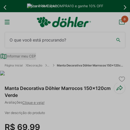
Use PRIMEIRACOMPRA10 e ganhe 10% OFF
0
O que você está procurando?
Informar meu CEP
Decoração
Manta Decorativa Döhler Marrocos 150x120cm Verde
Manta Decorativa Döhler Marrocos 150x120cm
Verde
Clique e veja!
Ver descrição do produto
R$
69
,
99