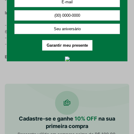
- 1 (uma) manta com 150x120cm.
Instrução De Uso:
- Lavar em processo suave, com temperatura máxima de
60°C;
- Não alvejar nem limpar a seco;
- Passar em temperatura máxima de 150°C.
Embalagem composta por:
01 (uma) manta com 150x120cm.
Cadastre-se e ganhe
10% OFF
na sua
primeira compra