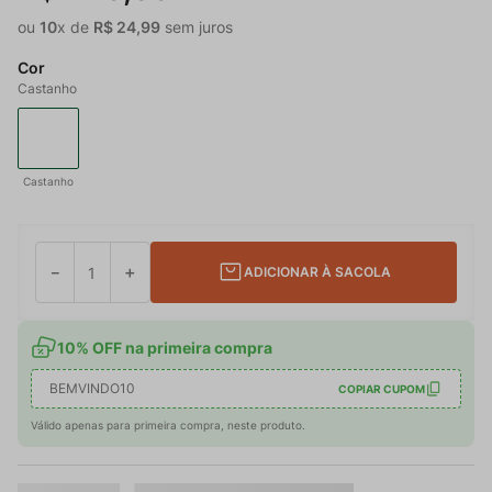
ou
10
x de
R$
24
,
99
sem juros
Cor
Castanho
Castanho
－
＋
ADICIONAR À SACOLA
10% OFF na primeira compra
BEMVINDO10
COPIAR CUPOM
Válido apenas para primeira compra, neste produto.