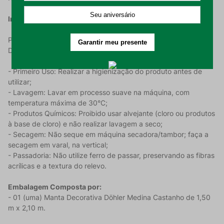
Instruções de Uso e Conservação:
Para preservar a qualidade e o toque macio da sua Manta
Döhler Medina, siga estas orientações:
- Primeiro Uso: Realizar a higienização do produto antes de
utilizar;
- Lavagem: Lavar em processo suave na máquina, com
temperatura máxima de 30°C;
- Produtos Químicos: Proibido usar alvejante (cloro ou produtos
à base de cloro) e não realizar lavagem a seco;
- Secagem: Não seque em máquina secadora/tambor; faça a
secagem em varal, na vertical;
- Passadoria: Não utilize ferro de passar, preservando as fibras
acrílicas e a textura do relevo.
Embalagem Composta por:
- 01 (uma) Manta Decorativa Döhler Medina Castanho de 1,50
m x 2,10 m.