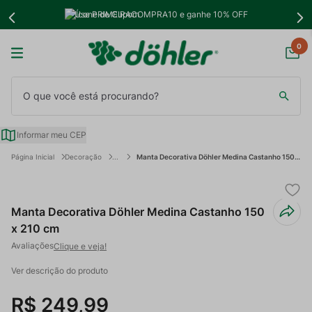
Use PRIMEIRACOMPRA10 e ganhe 10% OFF
0
O que você está procurando?
Informar meu CEP
Decoração
Manta Decorativa Döhler Medina Castanho 150 x 210 cm
Manta Decorativa Döhler Medina Castanho 150
x 210 cm
Clique e veja!
Ver descrição do produto
R$
249
,
99