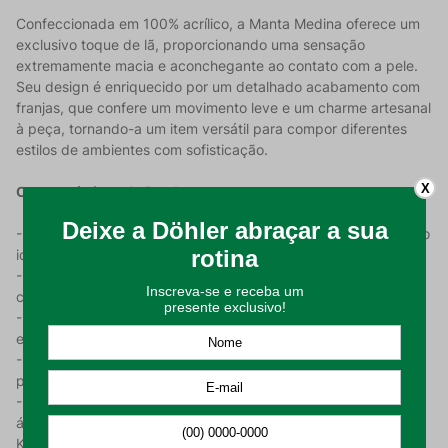
Confeccionada em 100% acrílico, a Manta Medina oferece um
exclusivo toque de lã, proporcionando uma sensação
extremamente macia e aconchegante ao contato com a pele.
Seu design é enriquecido por um detalhado acabamento com
franjas, que confere um movimento leve e um charme artesanal
à peça, tornando-a um item versátil para compor diferentes
estilos de ambientes com sofisticação.
X
Características do Produto:
- Composição 100% Acrílico: Garante durabilidade e a retenção
ideal de calor com a leveza necessária para o dia a dia;
- Toque de Lã: Textura felpuda e aveludada que simula o
conforto da lã natural sem perder a maciez;
- Design Medina: Padronagem com detalhes em relevo que
elevam o padrão estético do móvel onde é utilizada;
- Acabamento com Franjas: Elemento decorativo que
proporciona um visual clássico e sofisticado;
- Dimensões Amplas: Com 1,50 m x 2,10 m, é ideal para cobrir
áreas maiores em sofás ou ser usada como peseira em camas
King e Queen.