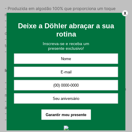
- Produzida em algodão 100% que proporciona um toque
X
macio e confortável;
- Com uma gramatura de 282 g/m²;
- A linda textura trabalhada na cor Castanho traz um toque de
delicadeza e estilo à sua decoração;
- Seu acabamento em franjas confere um charme especial,
tornando-a ainda mais única e encantadora;
- Nas dimensões de 150cm por 210cm.
Instruções de Uso:
- Higienizar antes de utilizar;
- Recomendado lavagem em temperatura máxima de 60°C em
modo suave;
- Permitido secagem em máquinas desde que seja respeitado
a temperatura máxima de 60°C;
- Cuidado para não alvejar e não limpar o produto a seco;
- Utilizar ferro de passar em temperatura máxima de 150ºC.