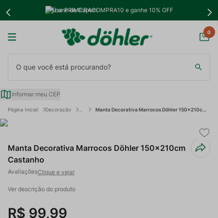
Use PRIMEIRACOMPRA10 e ganhe 10% OFF
0
O que você está procurando?
Informar meu CEP
Decoração
Manta Decorativa Marrocos Döhler 150x210cm Castanho
Manta Decorativa Marrocos Döhler 150x210cm
Castanho
Clique e veja!
Ver descrição do produto
R$
99
,
99