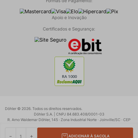
Formas de Pagamento:
Apoio e Inovação
Certificados e Segurança:
Döhler ©
2026
. Todos os direitos reservados.
Döhler S.A. | CNPJ 84.683.408/0001-03
R. Arno Waldemar Döhler, 145 · Zona Industrial Norte · Joinville/SC · CEP
89219-902
Powered by:
Developed by:
－
＋
ADICIONAR À SACOLA