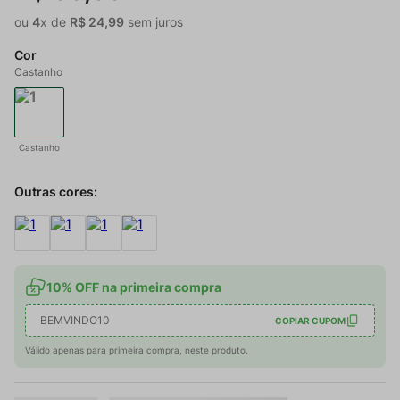
ou
4
x de
R$
24
,
99
sem juros
Cor
Castanho
Castanho
Outras cores:
10% OFF na primeira compra
BEMVINDO10
COPIAR CUPOM
Válido apenas para primeira compra, neste produto.