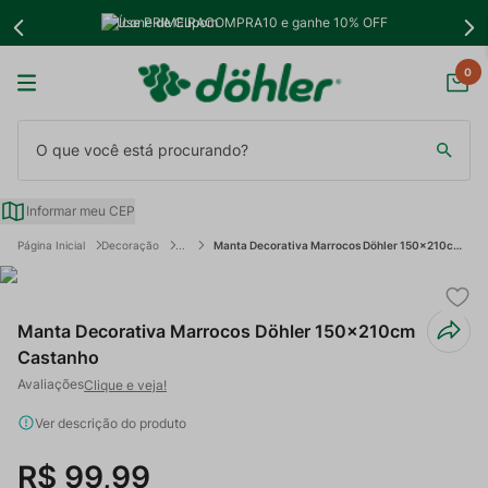
Use PRIMEIRACOMPRA10 e ganhe 10% OFF
0
O que você está procurando?
Informar meu CEP
Decoração
Manta Decorativa Marrocos Döhler 150x210cm Castanho
Manta Decorativa Marrocos Döhler 150x210cm
Castanho
Clique e veja!
Ver descrição do produto
R$
99
,
99