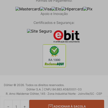
Formas de Pagamento:
Apoio e Inovação
Certificados e Segurança:
Döhler ©
2026
. Todos os direitos reservados.
Döhler S.A. | CNPJ 84.683.408/0001-03
R. Arno Waldemar Döhler, 145 · Zona Industrial Norte · Joinville/SC · CEP
89219-902
Powered by:
Developed by:
－
＋
ADICIONAR À SACOLA