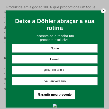
- Produzida em algodão 100% que proporciona um toque
X
macio e confortável;
- Com uma gramatura de 282 g/m²;
- A linda textura trabalhada na cor Castanho traz um toque de
delicadeza e estilo à sua decoração;
- Seu acabamento em franjas confere um charme especial,
tornando-a ainda mais única e encantadora;
- Nas dimensões de 150cm por 210cm.
Instruções de Uso:
- Higienizar antes de utilizar;
- Recomendado lavagem em temperatura máxima de 60°C em
modo suave;
- Permitido secagem em máquinas desde que seja respeitado
a temperatura máxima de 60°C;
- Cuidado para não alvejar e não limpar o produto a seco;
- Utilizar ferro de passar em temperatura máxima de 150ºC.