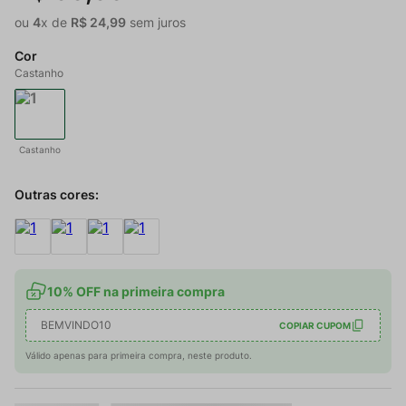
ou
4
x de
R$
24
,
99
sem juros
Cor
Castanho
Castanho
Outras cores:
10% OFF na primeira compra
BEMVINDO10
COPIAR CUPOM
Válido apenas para primeira compra, neste produto.