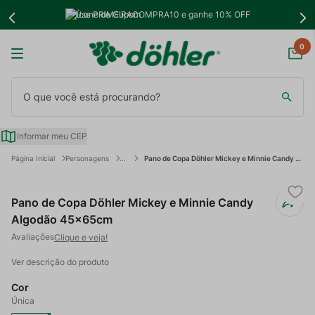
Use PRIMEIRACOMPRA10 e ganhe 10% OFF
0
O que você está procurando?
Informar meu CEP
Personagens
Pano de Copa Döhler Mickey e Minnie Candy Algodão 45x65cm
Pano de Copa Döhler Mickey e Minnie Candy
Algodão 45x65cm
Clique e veja!
Ver descrição do produto
Cor
Única