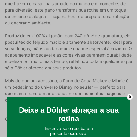
que trazem o casal mais amado do mundo em momentos de
pura diversão, este pano transforma sua rotina em um toque
de encanto e alegria — seja na hora de preparar uma refeição
ou decorar o ambiente.
Produzido em 100% algodão, com 240 g/m² de gramatura, ele
possui tecido felpudo macio e altamente absorvente, ideal para
secar louças, mãos ou dar aquele charme especial à cozinha. O
acabamento impecável e as cores vivas garantem durabilidade
e beleza por muito mais tempo, refletindo toda a qualidade que
só a Döhler oferece em seus produtos.
Mais do que um acessório, o Pano de Copa Mickey e Minnie é
um pedacinho do universo Disney no seu lar — perfeito para
quem ama transformar o cotidiano em momentos mágicos e
X
cheios de estilo.
Características do Produto:
- Estampa Oficial Disney: Design divertido e colorido com