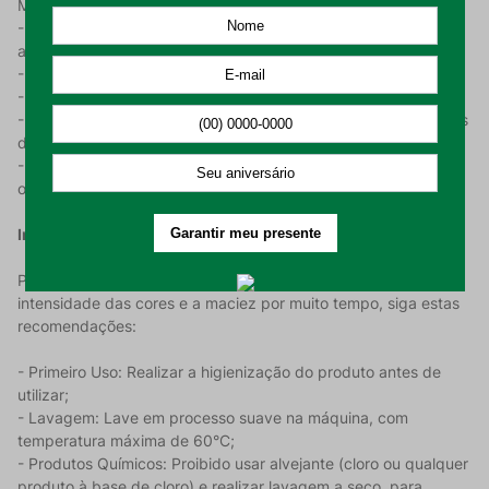
Mickey e Minnie em cenas cheias de doçura e alegria;
- Composição: 100% algodão, com tecido felpudo para maior
absorção;
- Gramatura: 240 g/m² — ideal para o uso diário;
- Medidas: 45 cm x 65 cm;
- Alta Qualidade Döhler: Tecido resistente, toque macio e cores
duradouras;
- Uso Versátil: Perfeito como pano de copa, para secar louças
ou decorar, sendo um presente ideal para fãs da Disney.
Instruções de Uso e Conservação:
Para que o Pano de Copa Döhler Mickey e Minnie mantenha a
intensidade das cores e a maciez por muito tempo, siga estas
recomendações:
- Primeiro Uso: Realizar a higienização do produto antes de
utilizar;
- Lavagem: Lave em processo suave na máquina, com
temperatura máxima de 60°C;
- Produtos Químicos: Proibido usar alvejante (cloro ou qualquer
produto à base de cloro) e realizar lavagem a seco, para