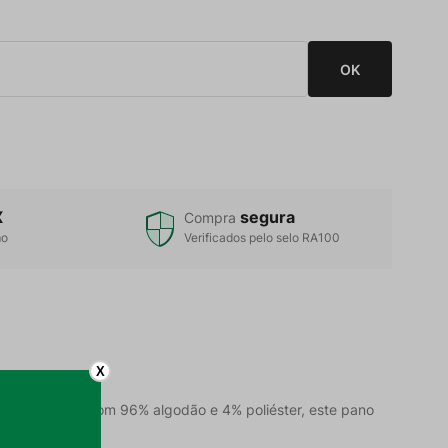
X
segura
Compra
mo
Verificados pelo selo RA100
X
o na cozinha. Com 96% algodão e 4% poliéster, este pano