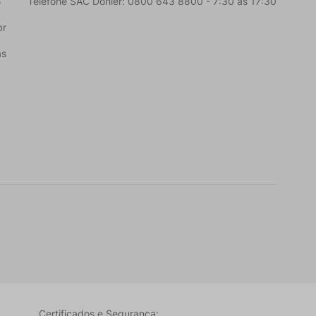
5
Telefone SAC Döhler: 0800 643 8800 - 7:30 às 17:30
br
as
Certificados e Segurança: