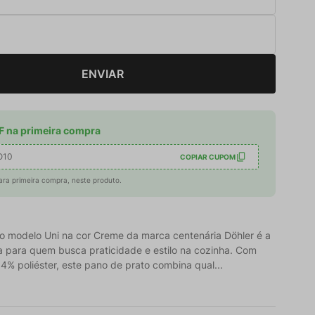
ENVIAR
 na primeira compra
O10
COPIAR CUPOM
ara primeira compra, neste produto.
o modelo Uni na cor Creme da marca centenária Döhler é a
ta para quem busca praticidade e estilo na cozinha. Com
4% poliéster, este pano de prato combina qual...