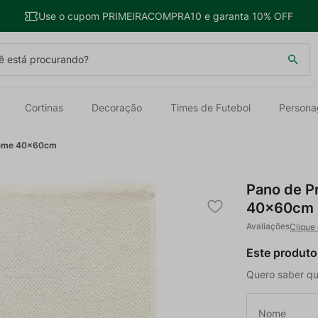
Use o cupom PRIMEIRACOMPRA10 e garanta 10% OFF
 está procurando?
Cortinas
Decoração
Times de Futebol
Persona
Creme 40x60cm
Pano de P
40x60cm
Clique 
Este produto
Quero saber qu