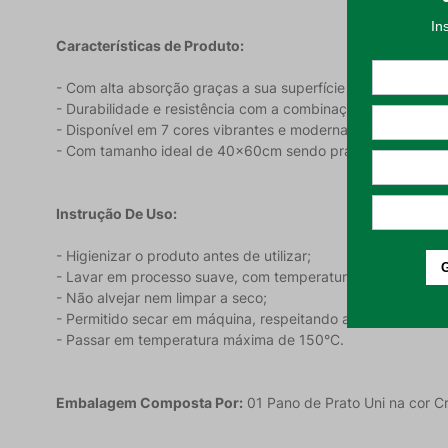
Características de Produto:
- Com alta absorção graças a sua superfície felpuda, sendo
- Durabilidade e resistência com a combinação ideal de algo
- Disponível em 7 cores vibrantes e modernas, permitindo
- Com tamanho ideal de 40x60cm sendo prático e eficiente 
Instrução De Uso:
- Higienizar o produto antes de utilizar;
- Lavar em processo suave, com temperatura máxima de 6
- Não alvejar nem limpar a seco;
- Permitido secar em máquina, respeitando a temperatura
- Passar em temperatura máxima de 150°C.
Embalagem Composta Por:
01 Pano de Prato Uni na cor