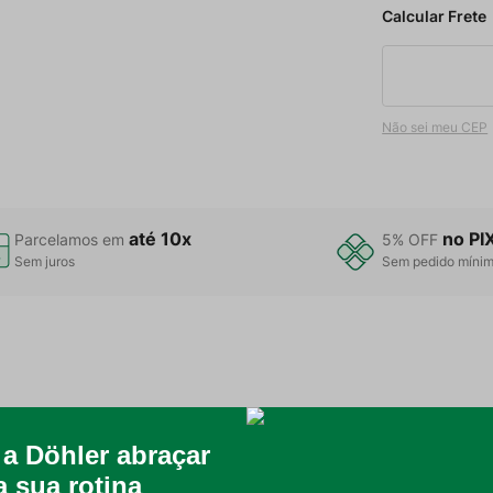
Não sei meu CEP
até 10x
no PI
Parcelamos em
5% OFF
Sem juros
Sem pedido míni
ia Döhler é a escolha perfeita para quem busca praticidade e estil
m produto durável e eficiente para o uso doméstico diário.