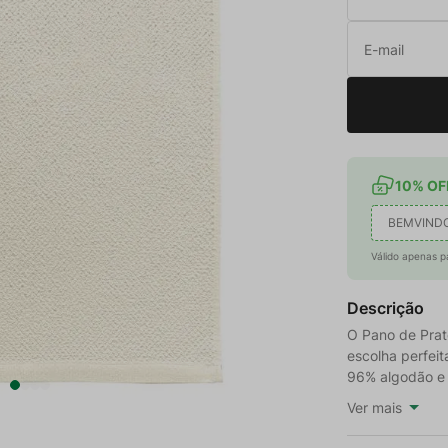
10% OFF
BEMVIND
Válido apenas p
Descrição
O Pano de Prat
escolha perfei
96% algodão e 
Ver mais