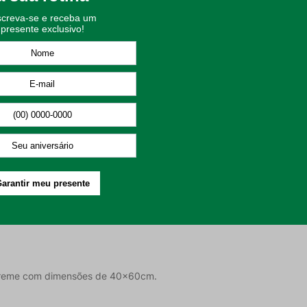
 excelente para absorção de líquidos;
dão e poliéster;
 que você escolha a opção que mais combina com a decoração da sua
para a rotina na cozinha.
0°C;
 máxima de 60°C;
 Creme com dimensões de 40x60cm.