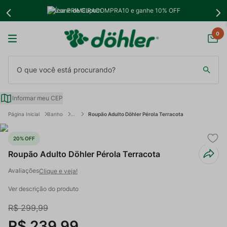
Use PRIMEIRACOMPRA10 e ganhe 10% OFF
0
O que você está procurando?
Informar meu CEP
Banho
Roupão Adulto Döhler Pérola Terracota
20%
OFF
Roupão Adulto Döhler Pérola Terracota
Clique e veja!
Ver descrição do produto
R$
299
,
99
R$
239
,
99