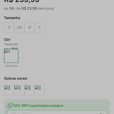
ou
10
x de
R$
23
,
99
sem juros
Tamanho
G
GG
M
P
Cor
Terracota
Oferta
Terracota
Outras cores:
10% OFF na primeira compra