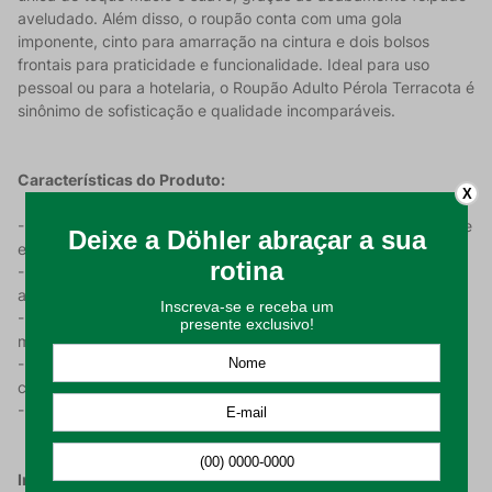
aveludado. Além disso, o roupão conta com uma gola
imponente, cinto para amarração na cintura e dois bolsos
frontais para praticidade e funcionalidade. Ideal para uso
pessoal ou para a hotelaria, o Roupão Adulto Pérola Terracota é
sinônimo de sofisticação e qualidade incomparáveis.
Características do Produto:
X
- Com uma gramatura de 350 g/m² que garante a durabilidade
e a resistência necessária;
- Desenvolvido em 100% algodão em um tecido felpudo e
aveludado para um toque mais macio;
- Produto disponível nos tamanhos: P, M, G e GG (Tabela de
medidas nas imagens do produto);
- Roupão com manga e composto por dois bolsos para maior
comodidade;
- Na cor Terracota e com um lindo design slim.
Instruções de Uso: