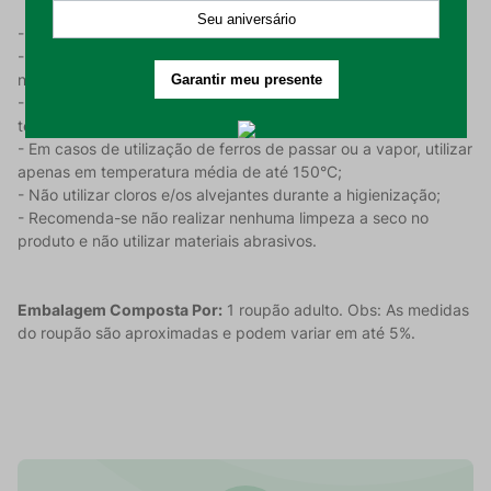
- Realizar a higienização do produto antes de utilizar;
- Higienizar o produtop em temperaturas máximas de 60º C e
na função delicada da sua máquina;
- Permitido em secagem em máquinas desde que a
temperatura máxima seja de 60°C;
- Em casos de utilização de ferros de passar ou a vapor, utilizar
apenas em temperatura média de até 150°C;
- Não utilizar cloros e/os alvejantes durante a higienização;
- Recomenda-se não realizar nenhuma limpeza a seco no
produto e não utilizar materiais abrasivos.
Embalagem Composta Por:
1 roupão adulto. Obs: As medidas
do roupão são aproximadas e podem variar em até 5%.