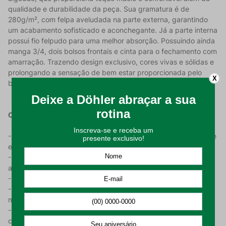
qualidade e durabilidade da peça. Sua gramatura é de
280g/m², com felpa aveludada na parte externa, garantindo
um acabamento sofisticado e aconchegante. Já a parte interna
possui fio felpudo para uma melhor absorção. Possuindo ainda
manga 3/4, dois bolsos frontais e cinta para o fechamento com
amarração. Trazendo design exclusivo, cores vivas e sólidas e
prolongando a sensação de bem estar proporcionada pelo
X
banho.
Características do Produto:
- Com uma gramatura de 280 g/m² que garante a durabilidade
e a resistência necessária;
- Desenvolvido em 100% algodão em um tecido felpudo e
aveludado para um toque mais macio;
- Indicação de uso: Uso pessoal e para spa/hotelaria;
- Produto disponível nos tamanhos: P, M, G e GG (Tabela de
medidas nas imagens do produto);
- Roupão com manga e composto por dois bolsos para maior
comodidade;