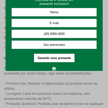
- Toque e Composição: Desenvolvido em 100% Algodão,
garantindo maciez natural e conforto superior;
- Absorção Eficiente: Alta gramatura de 280 g/m², que confere
durabilidade e excelente capacidade de secagem;
- Acabamento Premium: Tecido felpudo aveludado para um
toque extra suave e luxuoso;
- Produto Oficial e Licenciado: Qualidade Döhler e a magia da
Barbie garantidas;
- Tamanho P: Para Crianças de 3 à 6 anos. Altura - 66cm |
Tórax - 42cm | Manga - 25cm | Circunferência - 84cm.
Instruções de Uso e Conservação:
Para que o Roupão Barbie mantenha sua cor, maciez e a
qualidade por muito tempo, siga estas recomendações:
- Primeiro Uso: Realizar a higienização do produto antes de
utilizar;
- Lavagem: Lave em processo suave na máquina, com
temperatura máxima de 60°C;
- Produtos Químicos: Proibido usar alvejante (cloro ou qualquer