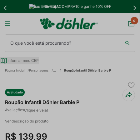
Use PRIMEIRACOMPRA10 e ganhe 10% OFF
0
O que você está procurando?
Informar meu CEP
Personagens
Roupão Infantil Döhler Barbie P
Aveludado
Roupão Infantil Döhler Barbie P
Clique e veja!
Ver descrição do produto
R$
139
,
99