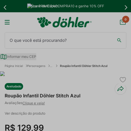
Use PRIMEIRACOMPRA10 e ganhe 10% OFF
0
O que você está procurando?
Informar meu CEP
Personagens
Roupão Infantil Döhler Stitch Azul
Aveludado
Roupão Infantil Döhler Stitch Azul
Clique e veja!
Ver descrição do produto
R$
129
,
99