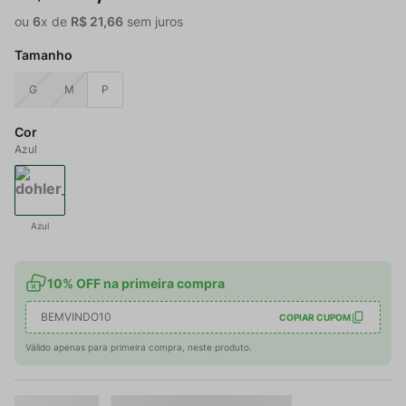
ou
6
x de
R$
21
,
66
sem juros
Tamanho
G
M
P
Cor
Azul
Azul
10% OFF na primeira compra
BEMVINDO10
COPIAR CUPOM
Válido apenas para primeira compra, neste produto.