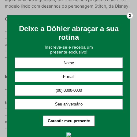
modelo lindo com desenhos do personagem Stitch, da Disney!
X
Características do Produto:
- Produzido com 100% algodão, com toque macio e suave;
- Gramatura de 280 g/m², para uma maior sensação de
aconchego;
- Estampa divertida do personagem Stitch da Disney;
- As medidas do roupão estão na última imagem do produto.
Instrução De Uso:
- Higienizar antes de utilizar;
- Lavar em processo suave, com temperatura máxima de
60°C;
- Não alvejar nem limpar a seco;
- Permitido secar em máquina, respeitando a temperatura
máxima de 60°C;
- Passar em temperatura máxima de 150°C.