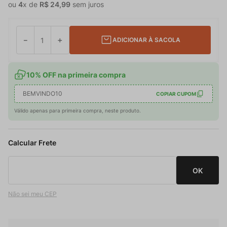
ou
4
x de
R$
24
,
99
sem juros
－
＋
ADICIONAR À SACOLA
10% OFF na primeira compra
BEMVINDO10
COPIAR CUPOM
Válido apenas para primeira compra, neste produto.
Não sei meu CEP