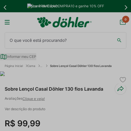
Use PRIMEIRACOMPRA10 e ganhe 10% OFF
0
O que você está procurando?
Informar meu CEP
Cama
Sobre Lençol Casal Döhler 130 fios Lavanda
Sobre Lençol Casal Döhler 130 fios Lavanda
Clique e veja!
Ver descrição do produto
R$
99
,
99