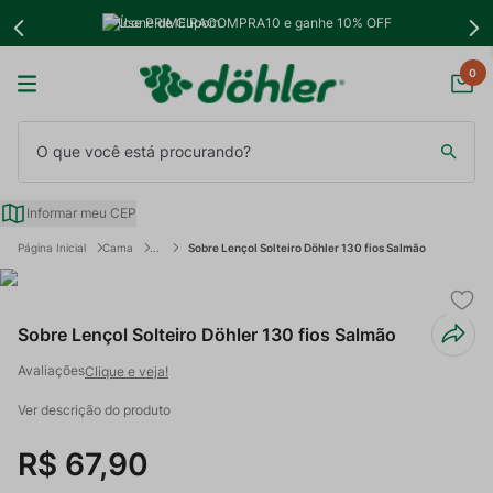
Use PRIMEIRACOMPRA10 e ganhe 10% OFF
0
O que você está procurando?
Informar meu CEP
Cama
Sobre Lençol Solteiro Döhler 130 fios Salmão
Sobre Lençol Solteiro Döhler 130 fios Salmão
Clique e veja!
Ver descrição do produto
R$
67
,
90