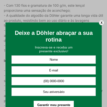
- Com 130 fios e gramatura de 100 g/m, este lençol
proporciona uma sensação de aconchego;
- A qualidade do algodão da Döhler garante uma longa vida útil
ao produto, resistindo bem ao uso diário e às lavagens
X
frequentes;
- A cor salmão adiciona um toque de sofisticação e elegância
ao seu quarto, combinando facilmente com diversos estilos de
decoração;
- Produto fabricado para camas solteiro padrão, medindo
140x250cm.
Instruções de Uso:
- Realizar a higienização do produto antes da utilização;
- Lavar separado de outras peças de roupa, em processo
suave da sua máquina e com temperatura máxima de 60C;
- Não recomendado alvejar o produto e nem limpar a seco;
- A secagem deve ser feita ao ar livre e na sombra para manter
a qualidade da estampa e não é recomendado realizar esse
processo na máquina;
- A temperatura máxima recomendado durante o uso de ferro