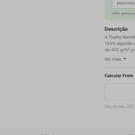
BEMVIND
Válido apenas p
Descrição
A Toalha Banhã
100% algodão d
de 450 g/m² pr
Ver mais
Não sei meu CEP