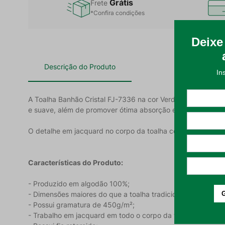
Grátis
Frete
*Confira condições
Descrição do Produto
A Toalha Banhão Cristal FJ-7336 na cor Verde é confeccion
e suave, além de promover ótima absorção e secagem efici
O detalhe em jacquard no corpo da toalha confere ao produt
Características do Produto:
- Produzido em algodão 100%;
- Dimensões maiores do que a toalha tradicional, o que a
- Possui gramatura de 450g/m²;
- Trabalho em jacquard em todo o corpo da toalha;