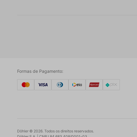
Formas de Pagamento:
Döhler ©
2026
. Todos os direitos reservados.
Döhler S.A. | CNPJ 84.683.408/0001-03