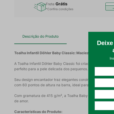
Grátis
Frete
*Confira condições
Descrição do Produto
Toalha Infantil Döhler Baby Classic: Maciez e Charme pa
A Toalha Infantil Döhler Baby Classic foi criada para ofer
perfeito para a pele delicada dos pequenos.
Seu design encantador traz elegantes coroinhas na barra e
com 60 pontos de altura na barra, ideal para trabalhos man
Com gramatura de 415 g/m², a Toalha Baby Classic combin
de amor.
Características do Produto: