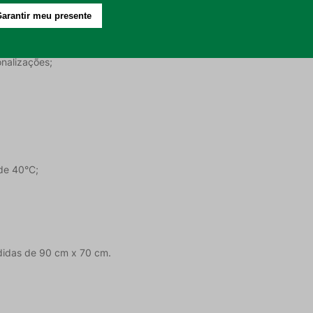
 maciez e conforto;
o bebê;
nalizações;
de 40°C;
edidas de 90 cm x 70 cm.