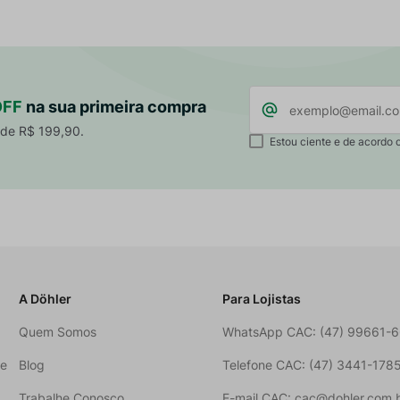
OFF
na sua primeira compra
 de R$ 199,90.
Estou ciente e de acordo 
A Döhler
Para Lojistas
Quem Somos
WhatsApp CAC: (47) 99661-
ne
Blog
Telefone CAC: (47) 3441-178
Trabalhe Conosco
E-mail CAC: cac@dohler.com.