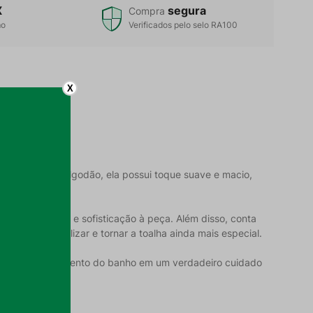
X
segura
Compra
mo
Verificados pelo selo RA100
X
mínimo 85% de algodão, ela possui toque suave e macio,
que de realeza e sofisticação à peça. Além disso, conta
tindo personalizar e tornar a toalha ainda mais especial.
transforma o momento do banho em um verdadeiro cuidado