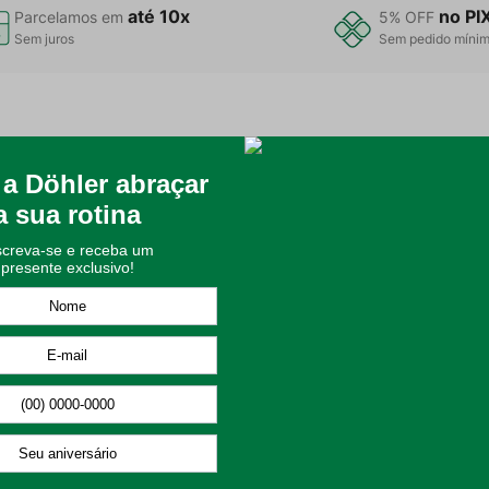
até 10x
no PI
Parcelamos em
5% OFF
Sem juros
Sem pedido míni
ra o Banho do Seu Bebê
ecer conforto, proteção e aconchego ao seu bebê. Produzida com no 
 uma coroa maior em jacquard no corpo da toalha, adicionando um to
uais como bordados, ponto cruz e aplicações em patch aplique, permi
a excelente absorção, durabilidade e um toque de elegância que 