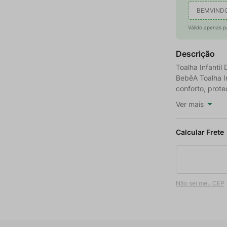
BEMVIND
Válido apenas p
Descrição
Toalha Infanti
BebêA Toalha In
conforto, prot
Ver mais
Não sei meu CEP