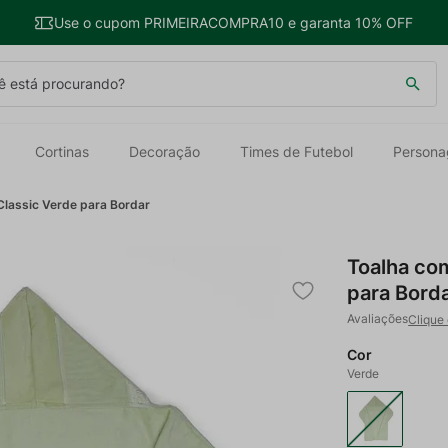
Use o cupom PRIMEIRACOMPRA10 e garanta 10% OFF
 está procurando?
Cortinas
Decoração
Times de Futebol
Persona
lassic Verde para Bordar
Toalha co
para Bord
Clique 
Cor
Verde