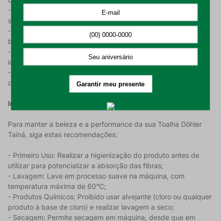
- Alta Absorção: Gramatura de 400 g/m² que assegura uma
secagem eficiente e rápida;
- Toque Macio: Textura felpuda que proporciona conforto e
bem-estar no contato com a pele;
- Dimensões Generosas: Tamanho Banho (70 cm x 1,40 m),
ideal para envolver o corpo com total praticidade;
- Cor Elegante: Tom azul escuro que facilita a coordenação
com diferentes estilos de decoração.
Instruções de Uso e Conservação:
Para manter a beleza e a performance da sua Toalha Döhler
Tainá, siga estas recomendações:
- Primeiro Uso: Realizar a higienização do produto antes de
utilizar para potencializar a absorção das fibras;
- Lavagem: Lave em processo suave na máquina, com
temperatura máxima de 60°C;
- Produtos Químicos: Proibido usar alvejante (cloro ou qualquer
produto à base de cloro) e realizar lavagem a seco;
- Secagem: Permite secagem em máquina, desde que em