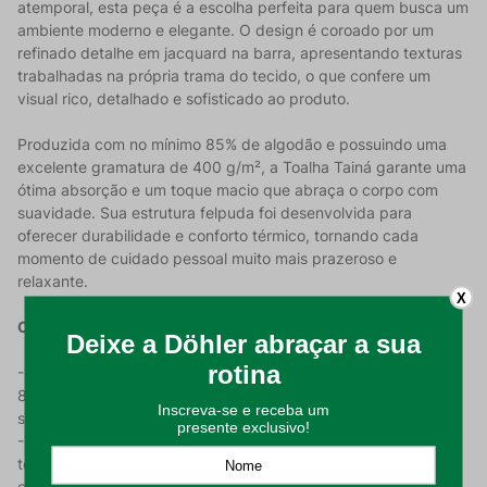
atemporal, esta peça é a escolha perfeita para quem busca um
ambiente moderno e elegante. O design é coroado por um
refinado detalhe em jacquard na barra, apresentando texturas
trabalhadas na própria trama do tecido, o que confere um
visual rico, detalhado e sofisticado ao produto.
Produzida com no mínimo 85% de algodão e possuindo uma
excelente gramatura de 400 g/m², a Toalha Tainá garante uma
ótima absorção e um toque macio que abraça o corpo com
suavidade. Sua estrutura felpuda foi desenvolvida para
oferecer durabilidade e conforto térmico, tornando cada
momento de cuidado pessoal muito mais prazeroso e
relaxante.
X
Características do Produto:
- Composição de Qualidade: Confeccionada com no mínimo
85% algodão, unindo a resistência da fibra natural ao toque
suave;
- Detalhe em Jacquard: O design em jacquard apresenta
texturas trabalhadas na própria trama do tecido na barra,
conferindo um visual rico e detalhado;