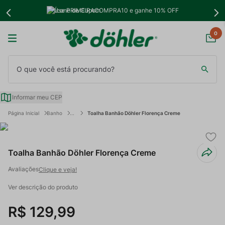
Use PRIMEIRACOMPRA10 e ganhe 10% OFF
0
O que você está procurando?
Informar meu CEP
Banho
Toalha Banhão Döhler Florença Creme
Toalha Banhão Döhler Florença Creme
Clique e veja!
Ver descrição do produto
R$
129
,
99