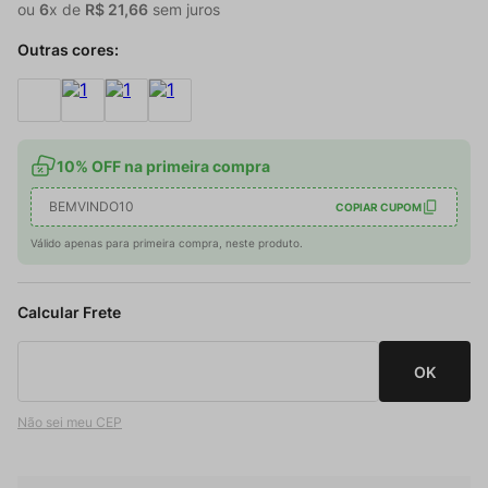
ou
6
x de
R$
21
,
66
sem juros
Outras cores:
10% OFF na primeira compra
BEMVINDO10
COPIAR CUPOM
Válido apenas para primeira compra, neste produto.
Não sei meu CEP