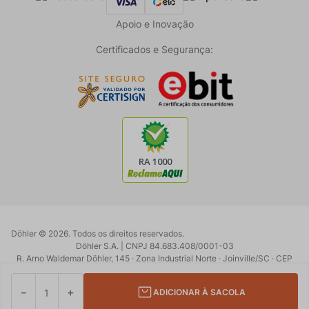
Apoio e Inovação
Certificados e Segurança:
Döhler ©
2026
. Todos os direitos reservados.
Döhler S.A. | CNPJ 84.683.408/0001-03
R. Arno Waldemar Döhler, 145 · Zona Industrial Norte · Joinville/SC · CEP
89219-902
Powered by:
Developed by:
－
＋
ADICIONAR À SACOLA