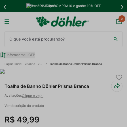
Use PRIMEIRACOMPRA10 e ganhe 10% OFF
0
O que você está procurando?
Informar meu CEP
Banho
Toalha de Banho Döhler Prisma Branca
Toalha de Banho Döhler Prisma Branca
Clique e veja!
Ver descrição do produto
R$
49
,
99