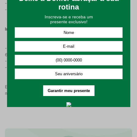
- Detalhes em viscose na barra;
- A Toalha de Banho tem medidas de 70x140cm.
Instrução De Uso:
- Lavar em processo suave, com temperatura máxima de
60°C;
- Não alvejar nem limpar a seco;
- Passar em temperatura máxima de 150°C.
Embalagem composta por: 1 (uma) Toalha de Banho com
medidas de 70x140cm.