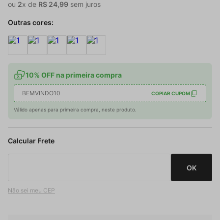
ou
2
x de
R$
24
,
99
sem juros
Outras cores:
10% OFF na primeira compra
BEMVINDO10
COPIAR CUPOM
Válido apenas para primeira compra, neste produto.
Não sei meu CEP