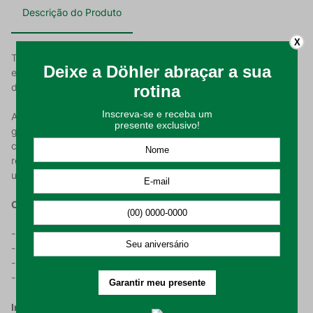
Descrição do Produto
X
Toalha de Banho Döhler Prisma Fernanda na estampa Bolinhas
e na cor Cinza, é um charme de toalha, sua padronagem a
deixa romântica e com uma aparência delicada aos olhos.
Além disso, é feita em 100% algodão e conta com uma
gramatura de 400 g/m², o que garante maciez e absorção. A
contemporânea combinação de cores em uma estampa
romântica, faz com que a tolha Fernanda se destaque e seja
uma escolha única para o seu momento do banho.
Características do Produto:
- Produzido 100% em algodão;
- Possui gramatura de 400g/m²;
- Estampa de bolinhas;
- A Toalha de Banho tem medidas de 70x140cm.
Instrução De Uso: