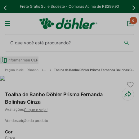
Frete Grátis Sul e Sudeste - Compras Acima de R$299,90
0
O que você está procurando?
Informar meu CEP
Banho
Toalha de Banho Döhler Prisma Fernanda Bolinhas Cinza
Toalha de Banho Döhler Prisma Fernanda
Bolinhas Cinza
Clique e veja!
Ver descrição do produto
Cor
Cinza