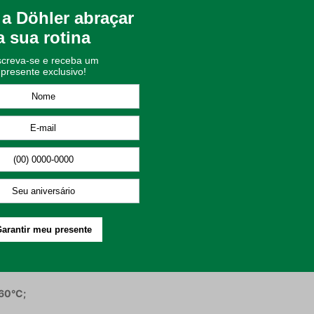
as e na cor Vermelha, é um charme de toalha, sua padronagem a dei
matura de 400 g/m², o que garante maciez e absorção. A contempo
única para o seu momento do banho.
 60°C;