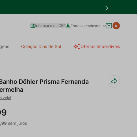
Informar meu CEP
Entre ou cadastre-se
0
gens
Coleção Dias de Sol
Ofertas Imperdíveis
 Banho Döhler Prisma Fernanda
Vermelha
e veja!
99
4
,
99
sem juros