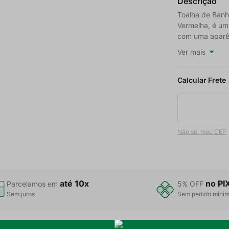
Descrição
Toalha de Banh
Vermelha, é um
com uma aparênc
Ver mais
Não sei meu CEP
até 10x
no PI
Parcelamos em
5% OFF
Sem juros
Sem pedido míni