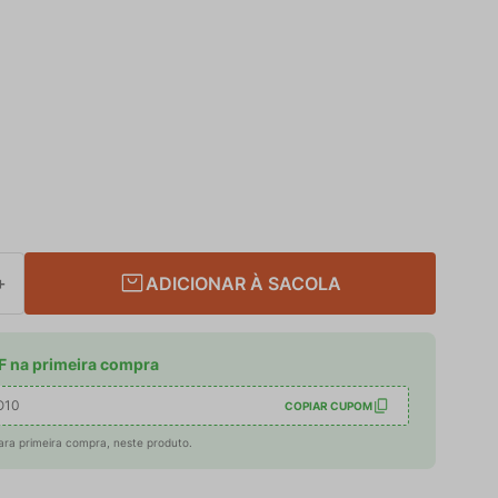
ADICIONAR À SACOLA
＋
 na primeira compra
O10
COPIAR CUPOM
ara primeira compra, neste produto.