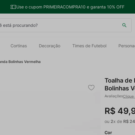
Use o cupom PRIMEIRACOMPRA10 e garanta 10% OFF
 está procurando?
Cortinas
Decoração
Times de Futebol
Persona
anda Bolinhas Vermelha
Toalha de
Bolinhas 
Clique 
R$
49
,
ou
2
x de
R$
2
Cor