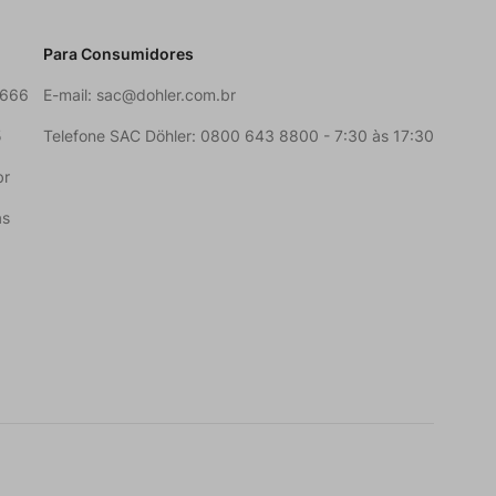
Para Consumidores
6666
E-mail:
sac@dohler.com.br
5
Telefone SAC Döhler: 0800 643 8800 - 7:30 às 17:30
br
as