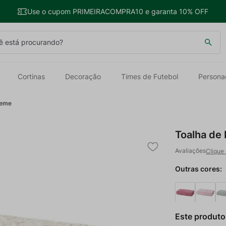
Use o cupom PRIMEIRACOMPRA10 e garanta 10% OFF
 está procurando?
Cortinas
Decoração
Times de Futebol
Persona
reme
Toalha de
Clique 
Outras cores:
Este produto