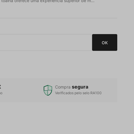
 toalha oferece uma experiência superior de m...
X
segura
Compra
mo
Verificados pelo selo RA100