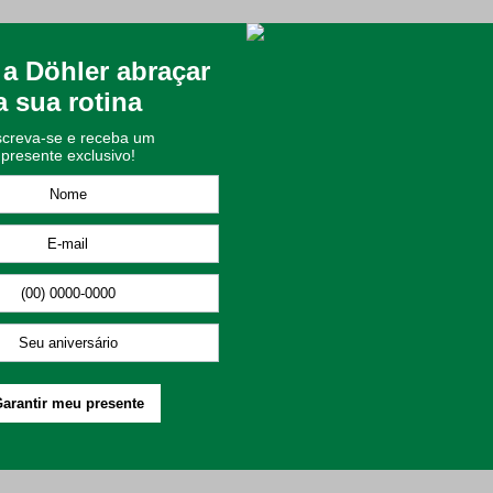
 com a Toalha de Banho da linha Provença da Döhler. Feita com 100%
de cores elegantes disponíveis para você fazer lindas combinações
hecida como tamanho Gigante e o modelo Rosto.
rão tecido diretamente no tecido. Esse efeito cria um design sofist
 tecelagem que utiliza fios diferentes para criar padrões e textura 
cia e um toque agradável na pele. O algodão é conhecido por sua 
quilíbrio perfeito entre leveza e absorção, fazendo com que a toal
aciez e absorção, proporcionando uma sensação de luxo e conforto
linha Provença está disponível nos tamanhos Banhão e Rosto e tam