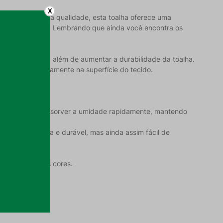
X
 algodão de alta qualidade, esta toalha oferece uma
 em seu banheiro. Lembrando que ainda você encontra os
icado e elegante, além de aumentar a durabilidade da toalha.
diferentes diretamente na superfície do tecido.
capacidade de absorver a umidade rapidamente, mantendo
ha seja robusta e durável, mas ainda assim fácil de
 após cada uso;
bém em 6 outras cores.