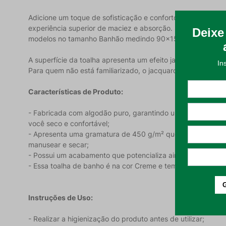
Adicione um toque de sofisticação e conforto ao seu banho
experiência superior de maciez e absorção. São 7 opções 
modelos no tamanho Banhão medindo 90x150cm, sendo con
A superfície da toalha apresenta um efeito jacquard, um pad
Para quem não está familiarizado, o jacquard é um método de
Características de Produto:
- Fabricada com algodão puro, garantindo uma textura ma
você seco e confortável;
- Apresenta uma gramatura de 450 g/m² que proporciona um e
manusear e secar;
- Possui um acabamento que potencializa ainda mais sua m
- Essa toalha de banho é na cor Creme e tem 70x140cm. A 
Instruções de Uso:
- Realizar a higienização do produto antes de utilizar;