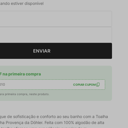
ando estiver disponível
ENVIAR
 na primeira compra
O10
COPIAR CUPOM
ara primeira compra, neste produto.
que de sofisticação e conforto ao seu banho com a Toalha
nha Provença da Döhler. Feita com 100% algodão de alta