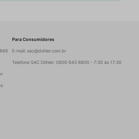
Para Consumidores
6666
E-mail:
sac@dohler.com.br
5
Telefone SAC Döhler: 0800 643 8800 - 7:30 às 17:30
br
as