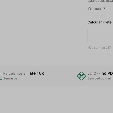
qualidade, esta
Ver mais
Não sei meu CEP
até 10x
no PI
Parcelamos em
5% OFF
Sem juros
Sem pedido míni