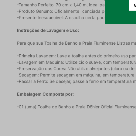
-Tamanho Perfeito: 70 cm x 1,40 m, ideal para banho, praia
-Produto Genuíno: Oficialmente licenciada pelo Fluminense 
-Presente Inesquecível: A escolha certa para presentear e 
Instruções de Lavagem e Uso:
Para que sua Toalha de Banho e Praia Fluminense Listras m
-Primeira Lavagem: Lave a toalha antes do primeiro uso par
-Lavagem em Máquina: Utilize ciclo suave, com temperatu
-Preservação das Cores: Não utilize alvejantes (cloro ou de
-Secagem: Permite secagem em máquina, em temperatura má
-Passar a Ferro: Se desejar, passe a ferro em temperatura
Embalagem Composta por:
-01 (uma) Toalha de Banho e Praia Döhler Oficial Fluminens