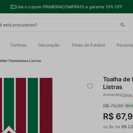
Use o cupom PRIMEIRACOMPRA10 e garanta 10% OFF
 está procurando?
Cortinas
Decoração
Times de Futebol
Persona
öhler Fluminense Listras
Toalha de 
Listras
Clique 
R$
79
,
99
15%
O
R$
67
,
9
ou
3
x de
R$
2