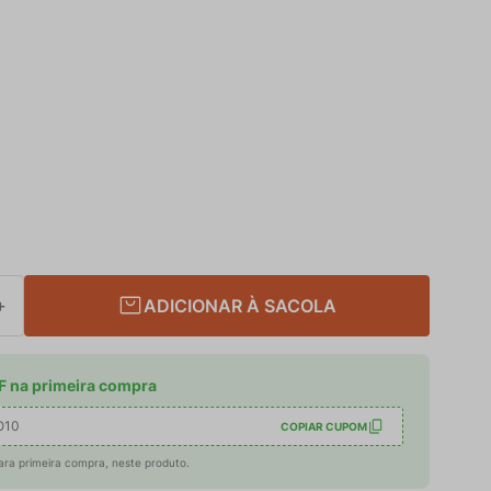
ADICIONAR À SACOLA
＋
 na primeira compra
O10
COPIAR CUPOM
ara primeira compra, neste produto.