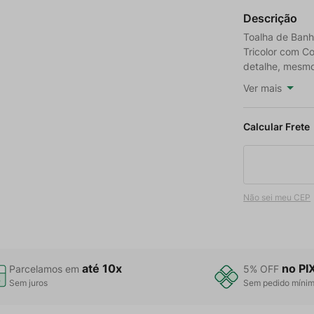
Descrição
Toalha de Banh
Tricolor com Co
detalhe, mesmo
Ver mais
Não sei meu CEP
até 10x
no PI
Parcelamos em
5% OFF
Sem juros
Sem pedido míni