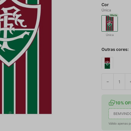
Cor
Única
Oferta
Única
Outras cores:
－
10% OFF
BEMVIND
Válido apenas p