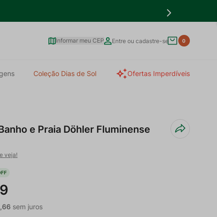
Informar meu CEP
Entre ou cadastre-se
0
gens
Coleção Dias de Sol
Ofertas Imperdíveis
Banho e Praia Döhler Fluminense
e veja!
FF
9
2
,
66
sem juros