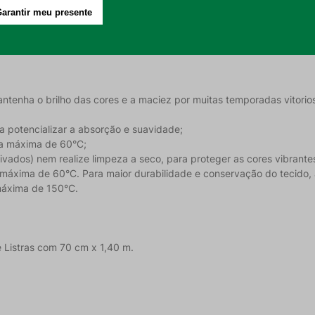
 e momentos de lazer;
Football Club e com a qualidade Döhler;
encantar os apaixonados pelo Fluzão.
antenha o brilho das cores e a maciez por muitas temporadas vitori
a potencializar a absorção e suavidade;
ra máxima de 60°C;
rivados) nem realize limpeza a seco, para proteger as cores vibrante
xima de 60°C. Para maior durabilidade e conservação do tecido, a
 máxima de 150°C.
e Listras com 70 cm x 1,40 m.