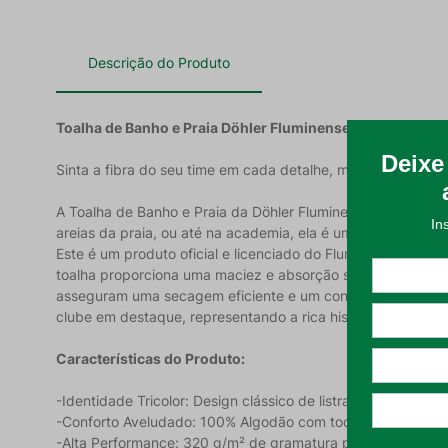
Descrição do Produto
Toalha de Banho e Praia Döhler Fluminense Listras: Carre
Sinta a fibra do seu time em cada detalhe, mesmo nos mome
A Toalha de Banho e Praia da Döhler Fluminense Listras é o 
areias da praia, ou até na academia, ela é um símbolo de f
Este é um produto oficial e licenciado do Fluminense Futeb
toalha proporciona uma maciez e absorção superiores, en
asseguram uma secagem eficiente e um conforto sublime. O 
clube em destaque, representando a rica história e as vitór
Características do Produto:
-Identidade Tricolor: Design clássico de listras e escudo ofi
-Conforto Aveludado: 100% Algodão com toque macio e felp
-Alta Performance: 320 g/m² de gramatura para absorção s