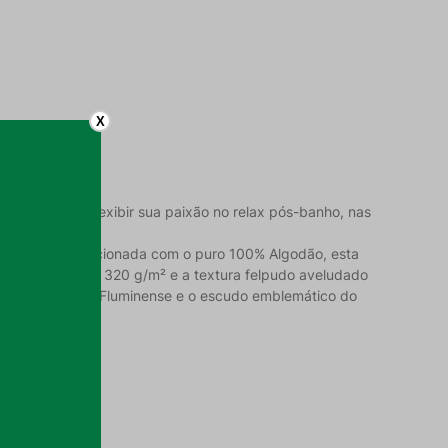
X
. Perfeita para exibir sua paixão no relax pós-banho, nas
 coração.
r oferece. Confeccionada com o puro 100% Algodão, esta
A gramatura de 320 g/m² e a textura felpudo aveludado
ras verticais do Fluminense e o escudo emblemático do