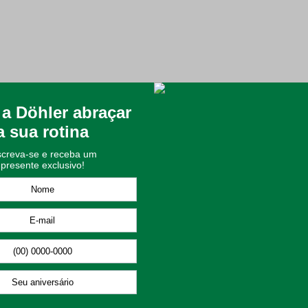
gue o Orgulho Tricolor com Conforto Inigualável!
ntos de lazer!
item essencial para todo torcedor que pulsa nas cores do seu tricolor
idelidade ao Fluzão e um presente que emociona qualquer tricolor de
ol Clube, garantindo a autenticidade e a excelência que só a Döhle
volvendo seu corpo com um toque suave e extremamente agradável. 
grande destaque visual? O design clássico e atemporal com as list
ias do Time de Guerreiros.
cial do Fluminense, puro orgulho;
udo aveludado, ideal para a pele;
uperior e secagem rápida;