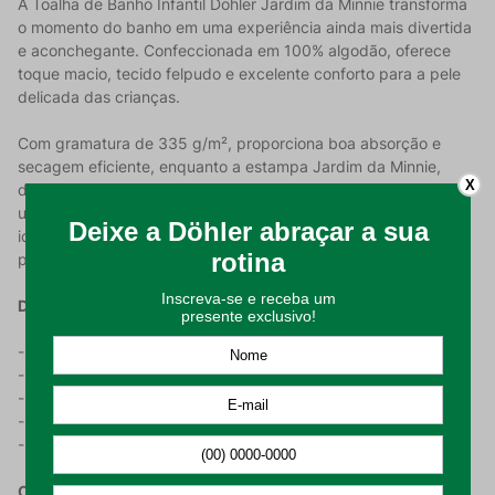
A Toalha de Banho Infantil Döhler Jardim da Minnie transforma
o momento do banho em uma experiência ainda mais divertida
e aconchegante. Confeccionada em 100% algodão, oferece
toque macio, tecido felpudo e excelente conforto para a pele
delicada das crianças.
Com gramatura de 335 g/m², proporciona boa absorção e
secagem eficiente, enquanto a estampa Jardim da Minnie,
X
desenvolvida com pigmento soft, apresenta cores vibrantes e
um toque suave ao tecido. Seu tamanho de 70 cm x 1,15 m é
ideal para envolver a criança com conforto após o banho,
piscina ou praia.
Destaques
- Estampa exclusiva Jardim da Minnie.
- Toque macio e confortável.
- Tecido felpudo com excelente absorção.
- Cores vivas com estampa em pigmento soft.
- Ideal para o uso diário.
Características