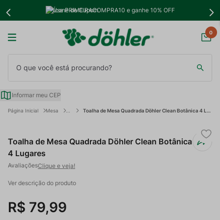
Use PRIMEIRACOMPRA10 e ganhe 10% OFF
0
O que você está procurando?
Informar meu CEP
Mesa
Toalha de Mesa Quadrada Döhler Clean Botânica 4 Lugares
Toalha de Mesa Quadrada Döhler Clean Botânica
4 Lugares
Clique e veja!
Ver descrição do produto
R$
79
,
99