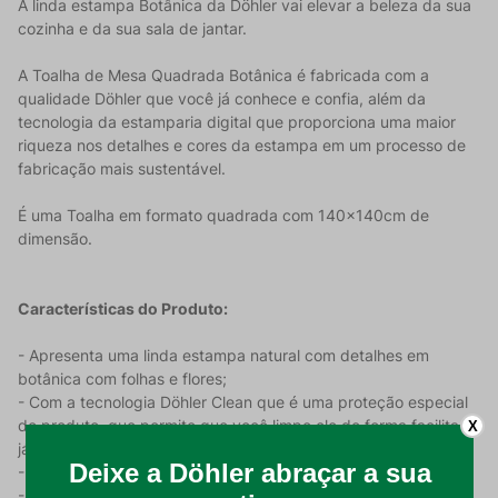
A linda estampa Botânica da Döhler vai elevar a beleza da sua
cozinha e da sua sala de jantar.
A Toalha de Mesa Quadrada Botânica é fabricada com a
qualidade Döhler que você já conhece e confia, além da
tecnologia da estamparia digital que proporciona uma maior
riqueza nos detalhes e cores da estampa em um processo de
fabricação mais sustentável.
É uma Toalha em formato quadrada com 140x140cm de
dimensão.
Características do Produto:
- Apresenta uma linda estampa natural com detalhes em
botânica com folhas e flores;
- Com a tecnologia Döhler Clean que é uma proteção especial
do produto, que permite que você limpe ele de forma facilitada
X
já que ele repele as sujidades da rotina;
- Possui em sua composição 50% algodão e 50% poliéster;
- Ideal para uso em mesas quadrada de até 4 lugares.