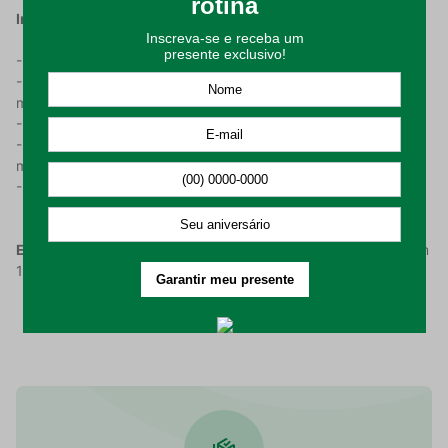
Instruções de Lavagem:
- Higienizar o produto antes de utilizar;
- Lavar em processo suave da máquina, com temperatura
máxima de 30°C;
- Não alvejar nem limpar a seco;
- Permitido secar em máquina, respeitando a temperatura
máxima de 60°C;
- Passar o produto em temperatura máxima de 110°C.
Embalagem composta por:
01 Toalha de Mesa Quadrada com
140x140cm.