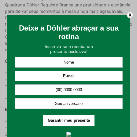
Quadrada Döhler Requinte Branca une praticidade e elegância
para deixar seus momentos à mesa ainda mais agradáveis.
X
Com design sofisticado e acabamento impecável, ela
transforma a decoração da sua cozinha ou sala de jantar com o
toque de qualidade Döhler que você já conhece e confia.
Com 160cmx160cm, é ideal para mesas redondas de 4
lugares, garantindo beleza, praticidade e resistência no dia a
dia.
Características do Produto:
- 100% poliéster;
-Gramatura de 172 g/m²;
-160cmx160cm – ideal para mesas de 4 lugares;
-Toque agradável, resistente e de excelente caimento;
-Qualidade e durabilidade Döhler.
Instruções de Lavagem:
- Higienizar antes de utilizar;
- Lavar em processo suave, com temperatura máxima de
30°C;