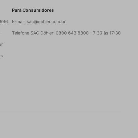
Para Consumidores
6666
E-mail:
sac@dohler.com.br
5
Telefone SAC Döhler: 0800 643 8800 - 7:30 às 17:30
br
as