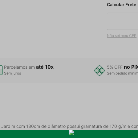
Não sei meu CEP
até 10x
no PI
Parcelamos em
5% OFF
Sem juros
Sem pedido míni
 Jardim com 180cm de diâmetro possui gramatura de 170 g/m e com