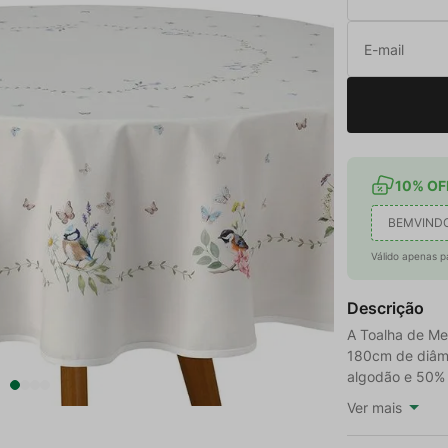
10% OFF
BEMVIND
Válido apenas p
Descrição
A Toalha de Me
180cm de diâm
algodão e 50% p
Ver mais