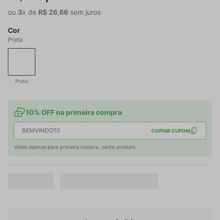
ou
3
x de
R$
26
,
66
sem juros
Cor
Prata
Prata
10% OFF na primeira compra
BEMVINDO10
COPIAR CUPOM
Válido apenas para primeira compra, neste produto.