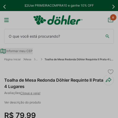
Use PRIMEIRACOMPRA10 e ganhe 10% OFF
0
O que você está procurando?
Informar meu CEP
Mesa
Toalha de Mesa Redonda Döhler Requinte II Prata 4 Lugares
Toalha de Mesa Redonda Döhler Requinte II Prata
4 Lugares
Clique e veja!
Ver descrição do produto
R$
79
,
99