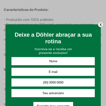
Características do Produto:
- Produzido com 100% poliéster;
- Possui gramatura de 200 g/m², garantindo um caimento
X
perfeito para a toalha de mesa;
- Tecido com acabamento acetinado e em jacquard, o que traz
refinamento ao produto;
- Os desenhos da estampa em xadrez levam elegância à peça;
- A Toalha de Mesa Redonda possui medidas de 140 cm de
diâmetro (1 metro e 40 centímetros de diâmetro).
Instrução De Uso:
- Higienizar antes de utilizar;
- Lavar em processo suave, com temperatura máxima de
30°C;
- Não alvejar nem limpar a seco;
- Permitido secar em máquina, respeitando a temperatura
máxima de 60°C;