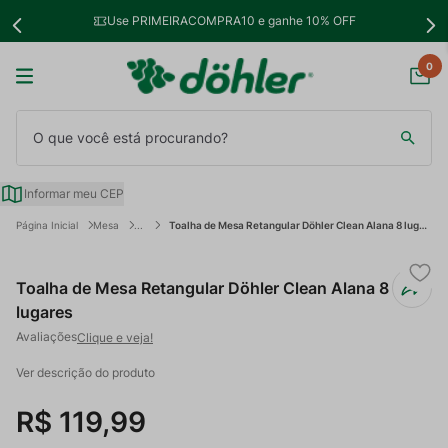
Use PRIMEIRACOMPRA10 e ganhe 10% OFF
0
O que você está procurando?
Informar meu CEP
Mesa
Toalha de Mesa Retangular Döhler Clean Alana 8 lugares
Toalha de Mesa Retangular Döhler Clean Alana 8
lugares
Clique e veja!
Ver descrição do produto
R$
119
,
99