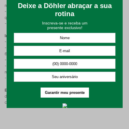
maciez e durabilidade ao produto;
- Cada peça é protegida pela incrível tecnologia Döhler Clean,
que facilita a limpeza do produto.
- A Toalha de Mesa possui medidas de 160x270cm.
Instrução De Uso:
- Higienizar antes de utilizar;
- Lavar em processo suave, com temperatura máxima de
60°C;
- Não alvejar nem limpar a seco;
- Permitido secar em máquina, respeitando a temperatura
máxima de 60°C;
- Passar em temperatura máxima de 150°C.
Embalagem composta por:
01 toalha de mesa nas dimensões
de 160x270cm (1 metro e 60 centímetros x 2 metros e 70
centímetros).