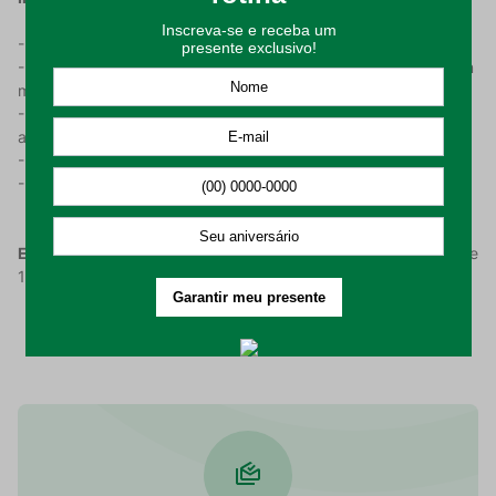
- Higienizar antes de utilizar;
- Recomendado lavagem em temperatura máxima de 60°C em
modo suave;
- Permitido secagem em máquinas desde que seja respeitado
a temperatura máxima de 60°C;
- Cuidado para não alvejar e não limpar o produto a seco;
- Utilizar ferro de passar em temperatura máxima de 150ºC.
Embalagem composta por:
01 toalha de mesa na dimensão de
140x210cm.