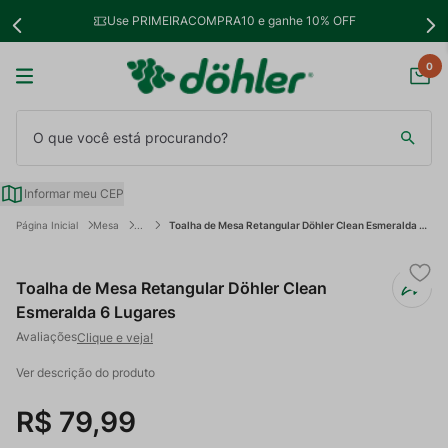
Use PRIMEIRACOMPRA10 e ganhe 10% OFF
0
O que você está procurando?
Informar meu CEP
Mesa
Toalha de Mesa Retangular Döhler Clean Esmeralda 6 Lugares
Toalha de Mesa Retangular Döhler Clean
Esmeralda 6 Lugares
Clique e veja!
Ver descrição do produto
R$
79
,
99