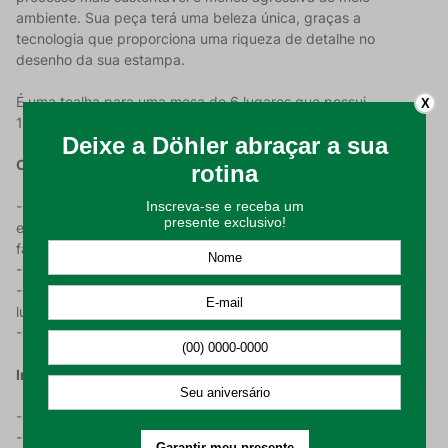
ambiente. Sua peça terá uma beleza única, graças a
tecnologia que proporciona uma riqueza de detalhe no
desenho da sua estampa.
É uma toalha para uma mesa de 6 lugares que possui
X
140x210cm de medida.
Características do Produto:
- Apresenta a tecnologia Döhler Clean que é uma proteção
especial do produto, que permite que você limpe ele de forma
facilitada, já que ele repele as sujidades;
- Possui em sua composição 50% algodão e 50% poliéster;
- Ideal para mesas retangulares com aproximadamente 6
lugares;
- Linda e minimalista estampa com detalhes em Azul.
Instruções de Lavagem:
- Higienizar o produto antes de utilizar;
- Lavar em processo suave da máquina, com temperatura