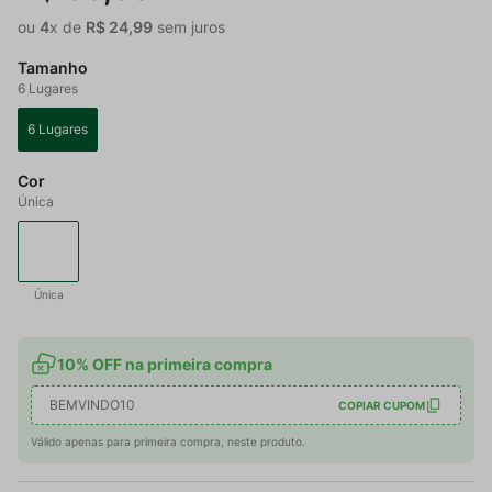
ou
4
x de
R$
24
,
99
sem juros
Tamanho
6 Lugares
6 Lugares
Cor
Única
Única
10% OFF na primeira compra
BEMVINDO10
COPIAR CUPOM
Válido apenas para primeira compra, neste produto.