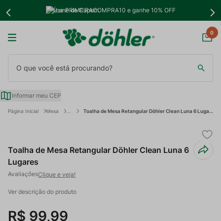
Use PRIMEIRACOMPRA10 e ganhe 10% OFF
0
O que você está procurando?
Informar meu CEP
Mesa
Toalha de Mesa Retangular Döhler Clean Luna 6 Lugares
Toalha de Mesa Retangular Döhler Clean Luna 6
Lugares
Clique e veja!
Ver descrição do produto
R$
99
,
99