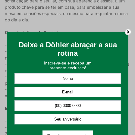
sofisticação para o seu lar, com sua aparência clássica. É um
produto chave para se ter em casa, para embelezar a sua
mesa em ocasiões especiais, ou mesmo para requintar a mesa
do dia a dia.
X
Características do Produto:
- Produzido com 100% poliéster;
- Possui gramatura de 200 g/m², garantindo um caimento
perfeito para a toalha de mesa;
- Tecido com acabamento acetinado e em jacquard, o que traz
refinamento ao produto;
- Os desenhos da estampa em arabesco levam elegância à
peça;
- A Toalha de Mesa possui medidas de 160 cm x 270 cm (1
metro e 60 centímetros x 2 metros e 70 centímetros).
Instrução De Uso:
- Higienizar antes de utilizar;
- Lavar em processo suave, com temperatura máxima de
30°C;