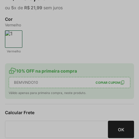
ou
5
x de
R$
21
,
99
sem juros
Cor
Vermelho
Vermelho
10% OFF na primeira compra
BEMVINDO10
COPIAR CUPOM
Válido apenas para primeira compra, neste produto.