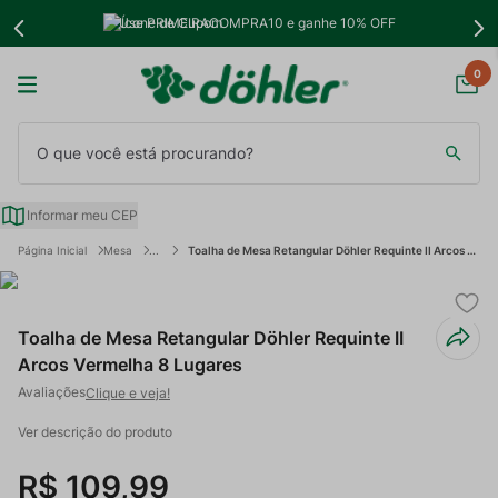
Use PRIMEIRACOMPRA10 e ganhe 10% OFF
0
O que você está procurando?
Informar meu CEP
Mesa
Toalha de Mesa Retangular Döhler Requinte II Arcos Vermelha 8 Lugares
Toalha de Mesa Retangular Döhler Requinte II
Arcos Vermelha 8 Lugares
Clique e veja!
Ver descrição do produto
R$
109
,
99