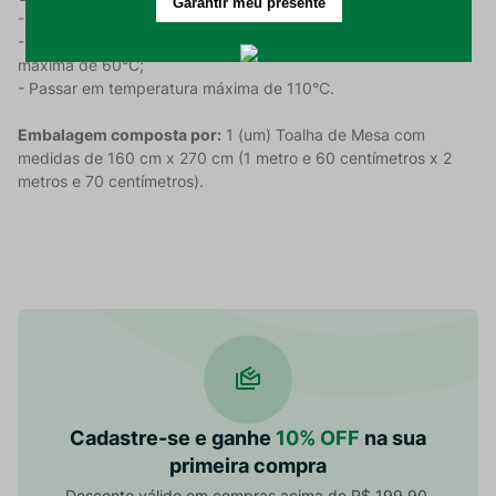
- Não alvejar nem limpar a seco;
- Permitido secar em máquina, respeitando a temperatura
máxima de 60°C;
- Passar em temperatura máxima de 110°C.
Embalagem composta por:
1 (um) Toalha de Mesa com
medidas de 160 cm x 270 cm (1 metro e 60 centímetros x 2
metros e 70 centímetros).
Cadastre-se e ganhe
10% OFF
na sua
primeira compra
Desconto válido em compras acima de R$ 199,90.