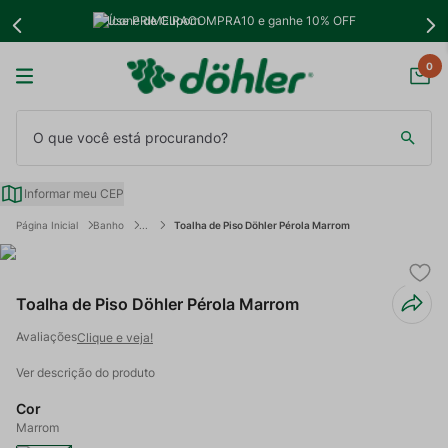
Use PRIMEIRACOMPRA10 e ganhe 10% OFF
0
O que você está procurando?
Informar meu CEP
Banho
Toalha de Piso Döhler Pérola Marrom
Toalha de Piso Döhler Pérola Marrom
Clique e veja!
Ver descrição do produto
Cor
Marrom