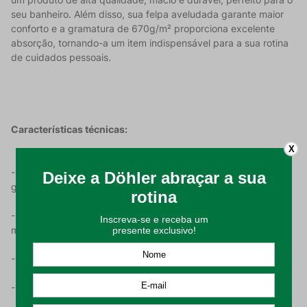
seu banheiro. Além disso, sua felpa aveludada garante maior
conforto e a gramatura de 670g/m² proporciona excelente
absorção, tornando-a um item indispensável para a sua rotina
de cuidados pessoais.
Características técnicas:
X
- Com composição em 100% algodão e alta gramatura de 670
g/m² que proporciona absorção máxima;
- Apresenta uma textura felpudo aveludado que proporciona
maciez e conforto;
- Possui as dimensões de 70 x 50cm na cor marrom;
- Produto de alta qualidade com fabricação nacional.