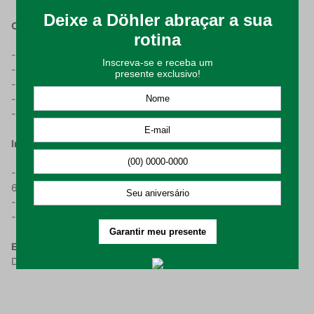
Características do Produto:
- Produzido em algodão 100%;
- Possui gramatura de 450g/m²;
- Trabalho em jacquard em todo o corpo da toalha;
- Possui fio retorcido;
- A Toalha Rosto tem medidas de 50 x 80 cm.
Instrução De Uso:
- Lavar em processo suave, com temperatura máxima de
60°C;
- Não alvejar nem limpar a seco;
- Passar em temperatura máxima de 150°C.
Embalagem composta por:
1 (uma) Toalha de Rostos Cristal
Döhler com medidas de 50 x 80cm.