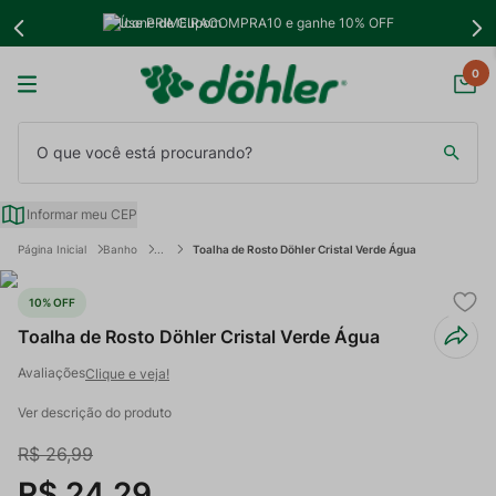
Use PRIMEIRACOMPRA10 e ganhe 10% OFF
0
O que você está procurando?
Informar meu CEP
Banho
Toalha de Rosto Döhler Cristal Verde Água
10%
OFF
Toalha de Rosto Döhler Cristal Verde Água
Clique e veja!
Ver descrição do produto
R$
26
,
99
R$
24
,
29