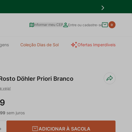
Informar meu CEP
Entre ou cadastre-se
0
gens
Coleção Dias de Sol
Ofertas Imperdíveis
Rosto Döhler Priori Branco
e veja!
9
,
99
sem juros
ADICIONAR À SACOLA
＋