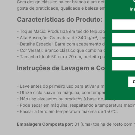
Com design clássico na cor branca e um detalhe charmoso 
gosta de praticidade, qualidade e beleza em cada detalhe.
Características do Produto:
-
Toque Macio: Produzida em tecido felpudo 100% algodão, p
-
Alta Absorção: Gramatura de 340 g/m², leve e super eficien
-
Detalhe Especial: Barra com acabamento delicado que tra
-
Cor Versátil: Branco clássico que combina com qualquer es
-
Tamanho Ideal: 50 cm x 70 cm, perfeito para rosto e mãos
Instruções de Lavagem e Conservaçã
-
Lave antes do primeiro uso para ativar a maciez;
-
Utilize ciclo suave na máquina, com temperatura máxima 
-
Não use alvejantes ou produtos à base de cloro;
-
Pode secar em máquina, respeitando a temperatura máxi
-
Passar a ferro em temperatura máxima de 150°C.
Embalagem Composta por:
01 (uma) toalha de rosto com