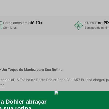
até 10x
no PI
Parcelamos em
5% OFF
Sem juros
Sem pedido míni
– Um Toque de Maciez para Sua Rotina
pecial? A Toalha de Rosto Döhler Priori AF-1657 Branca chegou par
ar.
emacia e delicada com a sua pele. E não é só isso: sua gramatura d
a a dia.