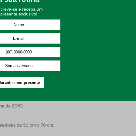
na barra, ela combina com qualquer banheiro, trazendo um toque de
erfeita para cuidar da sua pele;
te para o uso diário;
z charme à peça;
tilo de banheiro;
.
o:
de 60°C;
ma de 60°C;
 medidas de 50 cm x 70 cm.