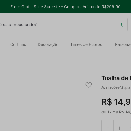
Frete Grátis Sul e Sudeste - Compras Acima de R$299,90
 está procurando?
Cortinas
Decoração
Times de Futebol
Persona
Toalha de 
Clique 
R$
14
,
9
ou
1
x de
R$
14
－