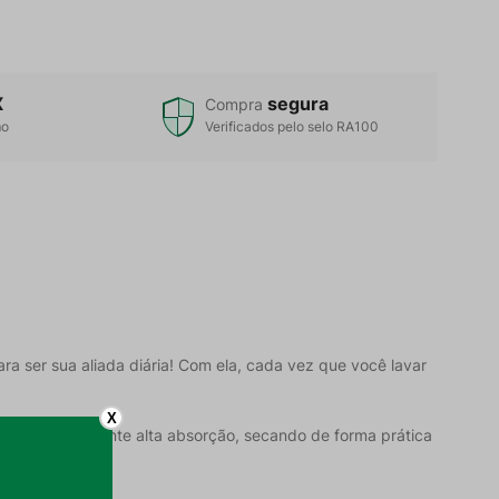
X
segura
Compra
mo
Verificados pelo selo RA100
a ser sua aliada diária! Com ela, cada vez que você lavar
X
e 340 g/m² garante alta absorção, secando de forma prática