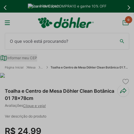
Use PRIMEIRACOMPRA10 e ganhe 10% OFF
0
O que você está procurando?
Informar meu CEP
Mesa
Toalha e Centro de Mesa Döhler Clean Botânica 01 78x78cm
Toalha e Centro de Mesa Döhler Clean Botânica
01 78x78cm
Clique e veja!
Ver descrição do produto
R$
24
,
99