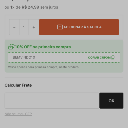
ou
1
x de
R$
24
,
99
sem juros
－
＋
ADICIONAR À SACOLA
10% OFF na primeira compra
BEMVINDO10
COPIAR CUPOM
Válido apenas para primeira compra, neste produto.
Não sei meu CEP