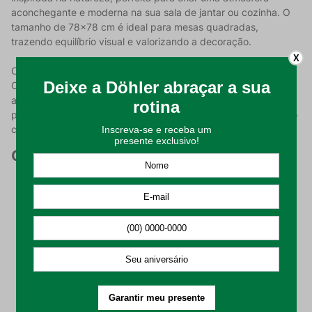
aconchegante e moderna na sua sala de jantar ou cozinha. O
tamanho de 78x78 cm é ideal para mesas quadradas,
trazendo equilíbrio visual e valorizando a decoração.
X
O grande diferencial desta toalha está na tecnologia Döhler
Clean, que forma uma camada protetora no tecido, facilitando
a limpeza e evitando manchas. Assim, você tem mais
praticidade no dia a dia sem abrir mão da beleza e do cuidado
com sua casa.
Características do Produto:
Produzida com tecnologia Döhler Clean, que facilita a
limpeza e evita manchas;
Estampa botânica com folhas em tons de verde,
inspirada na natureza;
Ideal para mesas quadradas, oferecendo um visual
moderno e elegante;
Tamanho de 78 cm x 78 cm, perfeito para uso diário ou
ocasiões especiais;
Acabamento resistente e de alta qualidade, garantindo