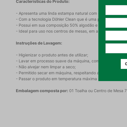
Características do Produto:
- Apresenta uma linda estampa natural com detalhes em bot
- Com a tecnologia Döhler Clean que é uma proteção especial
- Possui em sua composição 50% algodão e 50% poliéster;
- Ideal para uso nos centros de mesas, em aparadores, esta
Instruções de Lavagem:
- Higienizar o produto antes de utilizar;
- Lavar em processo suave da máquina, com temperatura 
- Não alvejar nem limpar a seco;
- Permitido secar em máquina, respeitando a temperatura
- Passar o produto em temperatura máxima de 110°C.
Embalagem composta por:
01 Toalha ou Centro de Mesa 