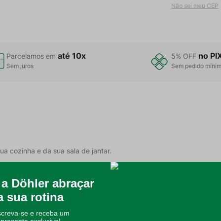
Não sei meu CEP
até 10x
no PI
Parcelamos em
5% OFF
Sem juros
Sem pedido míni
ua cozinha e da sua sala de jantar.
ler que você já conhece e confia, além da tecnologia da estamparia
entável.
nsão.