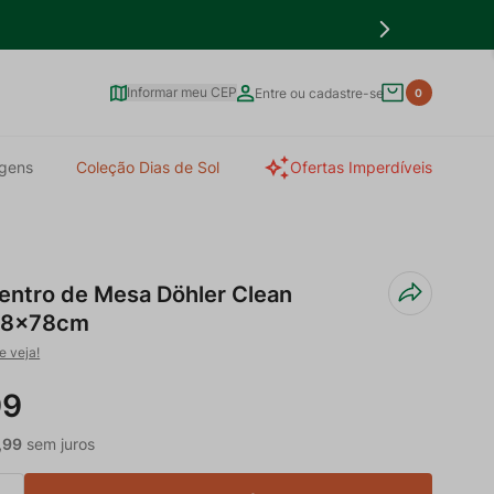
Informar meu CEP
Entre ou cadastre-se
0
gens
Coleção Dias de Sol
Ofertas Imperdíveis
Centro de Mesa Döhler Clean
 78x78cm
e veja!
99
,
99
sem juros