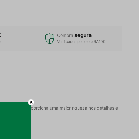
X
segura
Compra
mo
Verificados pelo selo RA100
X
 digital que proporciona uma maior riqueza nos detalhes e