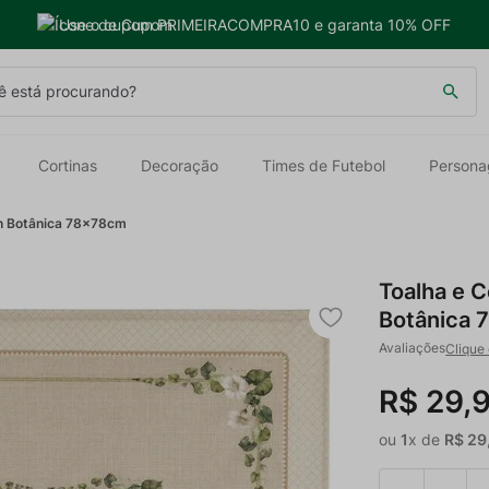
Use o cupom PRIMEIRACOMPRA10 e garanta 10% OFF
 está procurando?
Cortinas
Decoração
Times de Futebol
Persona
an Botânica 78x78cm
Toalha e 
Botânica
Clique 
R$
29
,
ou
1
x de
R$
29