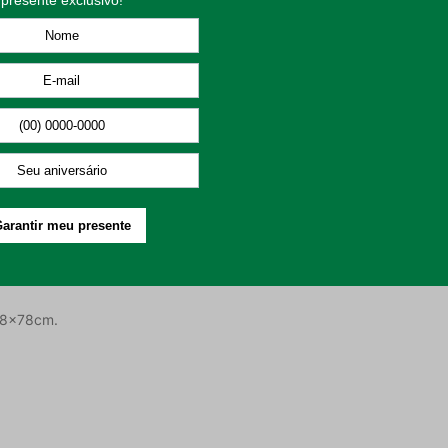
ânica com folhas e flores;
 do produto, que permite que você limpe ele de forma facilitada já 
ntes e diversos outros locais da sua cozinha.
máxima de 30°C;
 máxima de 60°C;
78x78cm.