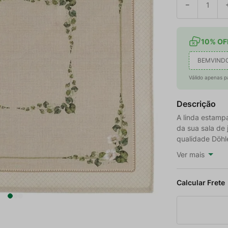
－
10% OFF
BEMVIND
Válido apenas p
Descrição
A linda estampa
da sua sala de 
qualidade Döhle
Ver mais